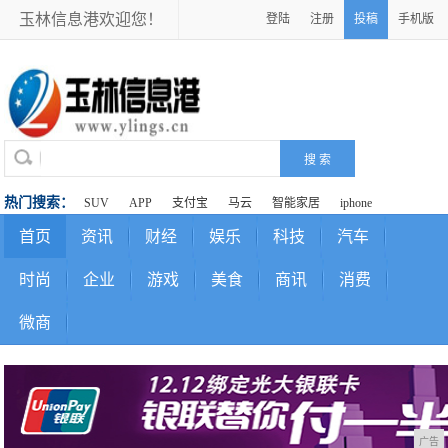
玉林信息港欢迎您！
登陆
注册
投稿
手机版
热门搜索：
SUV
APP
支付宝
马云
智能家居
iphone
首页
资讯
财经
娱乐
科技
汽车
时尚
企业
游戏
美食
商讯
消费
微商
广告